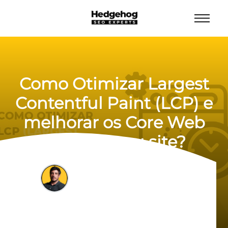
Como Otimizar Largest
Contentful Paint (LCP) e
melhorar os Core Web
Vitals do seu site?
Felipe Bazon
12/09/2025
6 min de leitura