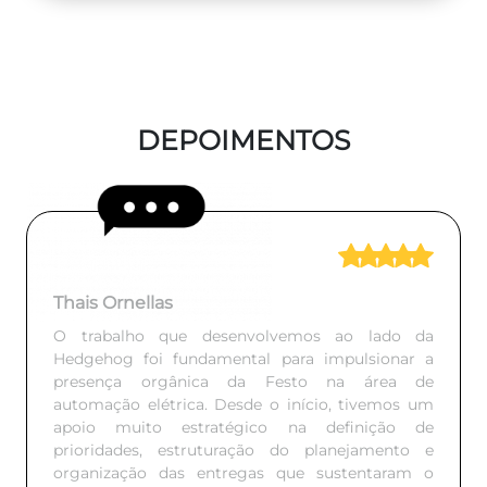
DEPOIMENTOS
Thais Ornellas
O trabalho que desenvolvemos ao lado da
Hedgehog foi fundamental para impulsionar a
presença orgânica da Festo na área de
automação elétrica. Desde o início, tivemos um
apoio muito estratégico na definição de
prioridades, estruturação do planejamento e
organização das entregas que sustentaram o