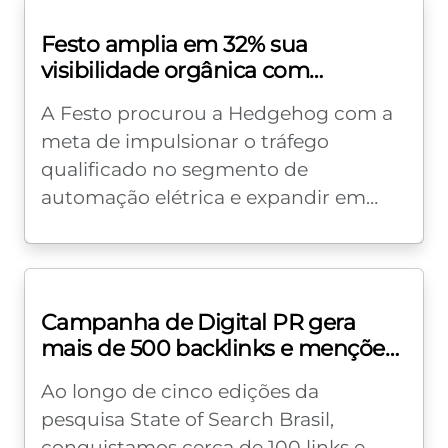
Festo amplia em 32% sua
visibilidade orgânica com
estratégia baseada nos 6 Pilares
A Festo procurou a Hedgehog com a
do SEO
meta de impulsionar o tráfego
qualificado no segmento de
automação elétrica e expandir em
100% os acessos orgânicos. A partir de
uma auditoria...
Campanha de Digital PR gera
mais de 500 backlinks e menções
para a nossa agência de SEO
Ao longo de cinco edições da
pesquisa State of Search Brasil,
conquistamos cerca de 100 links e