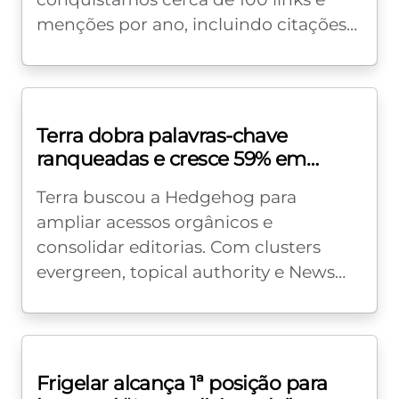
menções por ano, incluindo citações
em artigos acadêmicos, trabalhos de
pesquisa e postagens...
Terra dobra palavras-chave
ranqueadas e cresce 59% em
pageviews YoY com estratégia de
Terra buscou a Hedgehog para
SEO
ampliar acessos orgânicos e
consolidar editorias. Com clusters
evergreen, topical authority e News
Topical Authority em hard news,
alcançamos novas editorias
consolidadas, maior visibilidade e...
Frigelar alcança 1ª posição para