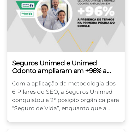
Seguros Unimed e Unimed
Odonto ampliaram em +96% a
presença de termos na primeira
Com a aplicação da metodologia dos
página do Google
6 Pilares do SEO, a Seguros Unimed
conquistou a 2ª posição orgânica para
“Seguro de Vida”, enquanto que a
Unimed Odonto saltou a visibilidade...