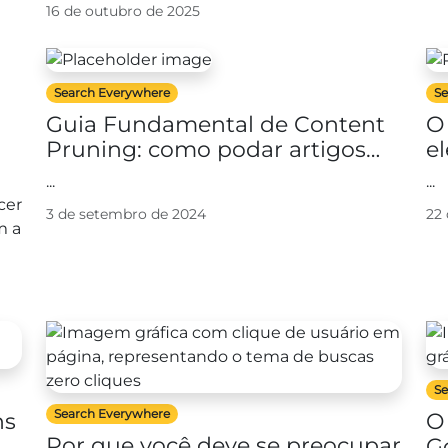
e-commerce aliado a uma loja...
16 de outubro de 2025
Search Everywhere
Se
Guia Fundamental de Content
O
Pruning: como podar artigos
e
a
antigos para atingir as
S
...
...
primeiras posições do Google
cer
3 de setembro de 2024
22
m a
Se
Search Everywhere
ns
O
Por que você deve se preocupar
G