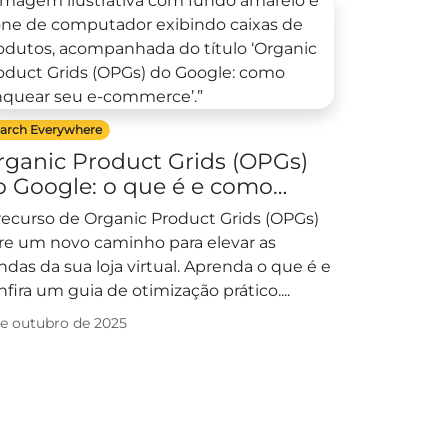
arch Everywhere
rganic Product Grids (OPGs)
o Google: o que é e como
anquear seu e-commerce
recurso de Organic Product Grids (OPGs)
re um novo caminho para elevar as
ndas da sua loja virtual. Aprenda o que é e
nfira um guia de otimização prático....
de outubro de 2025