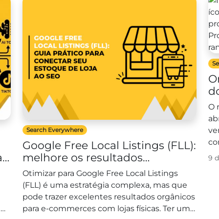
Se
O
d
r
O 
ab
ve
Search Everywhere
co
Google Free Local Listings (FLL):
a
melhore os resultados
9 
orgânicos dos seus produtos
Otimizar para Google Free Local Listings
(FLL) é uma estratégia complexa, mas que
pode trazer excelentes resultados orgânicos
a
para e-commerces com lojas físicas. Ter um