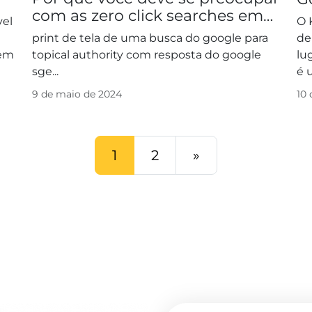
com as zero click searches em
m
vel
O 
sua estratégia de SEO
print de tela de uma busca do google para
de
rem
topical authority com resposta do google
lu
sge...
é 
..
rel
9 de maio de 2024
10 
1
2
»