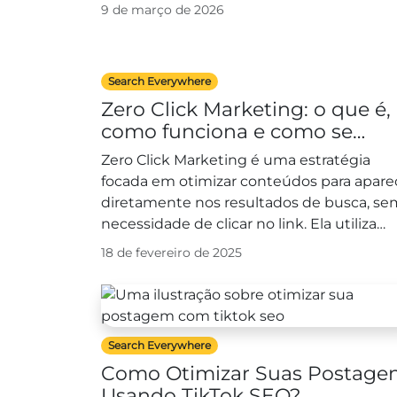
realidade: o...
9 de março de 2026
Search Everywhere
Zero Click Marketing: o que é,
como funciona e como se
adaptar a essa nova tendênci
Zero Click Marketing é uma estratégia
focada em otimizar conteúdos para apare
diretamente nos resultados de busca, se
necessidade de clicar no link. Ela utiliza
recursos como snippets, caixas...
18 de fevereiro de 2025
Search Everywhere
Como Otimizar Suas Postage
Usando TikTok SEO?