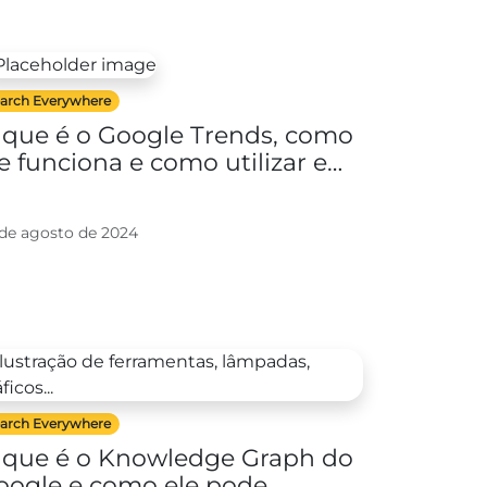
arch Everywhere
 que é o Google Trends, como
le funciona e como utilizar em
EO
 de agosto de 2024
arch Everywhere
 que é o Knowledge Graph do
oogle e como ele pode