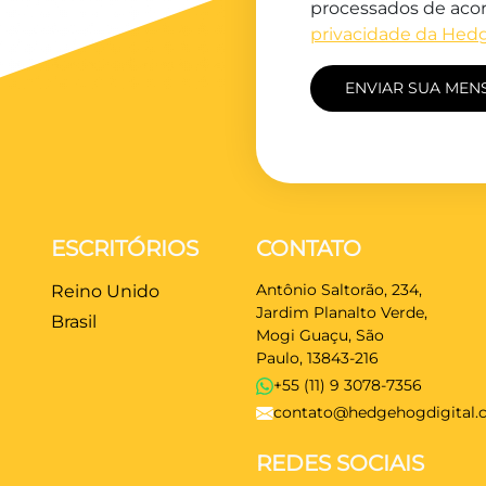
processados de aco
privacidade da Hed
ESCRITÓRIOS
CONTATO
Antônio Saltorão, 234,
Reino Unido
Jardim Planalto Verde,
Brasil
Mogi Guaçu, São
Paulo, 13843-216
+55 (11) 9 3078-7356
contato@hedgehogdigital.c
REDES SOCIAIS