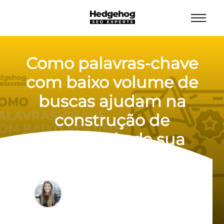
Como palavras-chave
com baixo volume de
buscas ajudam na
construção de
autoridade da sua
marca
Laura Bernardes
27/03/2024
8 min de leitura