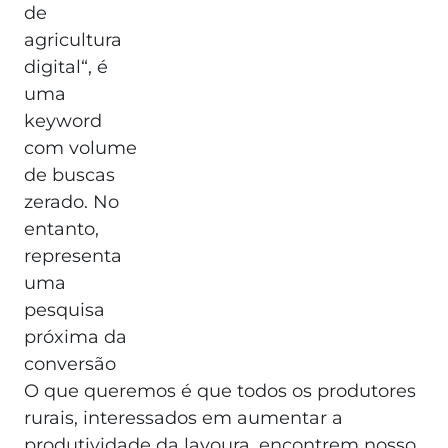
de
agricultura
digital“, é
uma
keyword
com volume
de buscas
zerado. No
entanto,
representa
uma
pesquisa
próxima da
conversão
O que queremos é que todos os produtores
rurais, interessados em aumentar a
produtividade da lavoura, encontrem nosso