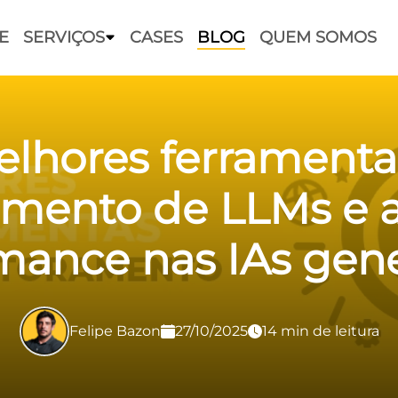
E
SERVIÇOS
CASES
BLOG
QUEM SOMOS
lhores ferramenta
mento de LLMs e a
mance nas IAs gene
Felipe Bazon
27/10/2025
14 min de leitura