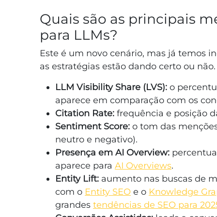
Quais são as principais mé
para LLMs?
Este é um novo cenário, mas já temos i
as estratégias estão dando certo ou não.
LLM Visibility Share (LVS):
o percentu
aparece em comparação com os conc
Citation Rate:
frequência e posição d
Sentiment Score:
o tom das menções d
neutro e negativo).
Presença em AI Overview:
percentua
aparece para
AI Overviews
.
Entity Lift:
aumento nas buscas de ma
com o
Entity SEO
e o
Knowledge Gra
grandes
tendências de SEO para 202