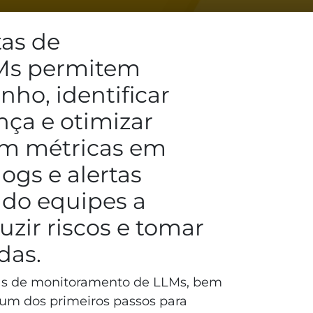
as de
Ms permitem
o, identificar
nça e otimizar
cem métricas em
logs e alertas
do equipes a
zir riscos e tomar
das.
tas de monitoramento de LLMs, bem
um dos primeiros passos para