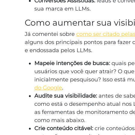
Conversões Assistidas:
leads e conver
sua marca em LLMs.
Como aumentar sua visib
Já comentei sobre
como ser citado pelas
alguns dos principais pontos para fazer
e endossada pelos LLMs.
Mapeie intenções de busca:
quais pe
usuários que você quer atrair? O qu
inicialmente pesquisou? Isso está m
do Google
.
Audite sua visibilidade:
antes de sab
como está o desempenho atual nos L
as ferramentas de monitoramento d
como mais abaixo.
Crie conteúdo citável:
crie conteúdo