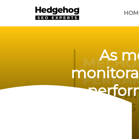
HOM
As me
monitora
perfor