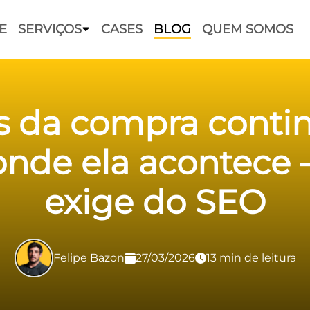
E
SERVIÇOS
CASES
BLOG
QUEM SOMOS
 da compra contin
nde ela acontece —
exige do SEO
Felipe Bazon
27/03/2026
13 min de leitura