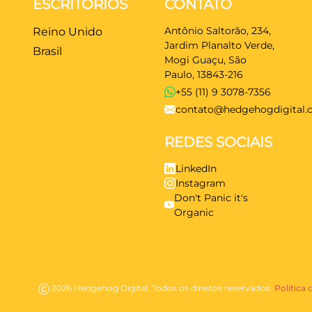
ESCRITÓRIOS
CONTATO
Antônio Saltorão, 234,
Reino Unido
Jardim Planalto Verde,
Brasil
Mogi Guaçu, São
Paulo, 13843-216
+55 (11) 9 3078-7356
contato@hedgehogdigital.c
REDES SOCIAIS
LinkedIn
Instagram
Don't Panic it's
Organic
2026 Hedgehog Digital. Todos os direitos reservados.
Política 